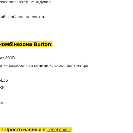
засипав і вітер не задував
ий зроблено на совість
комбінезона Burton
:
er 300D
дяки мембрані та великій кількості вентиляцій
eEco
YKK
ом
я?
Просто напиши
в
Телеграм >
.