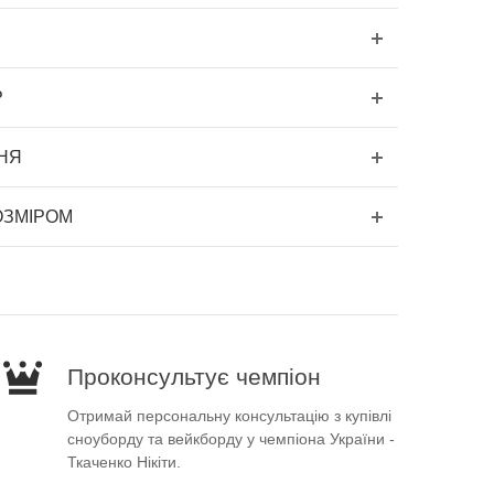
Р
НЯ
ОЗМІРОМ
Проконсультує чемпіон
Отримай персональну консультацію з купівлі
сноуборду та вейкборду у чемпіона України -
Ткаченко Нікіти.