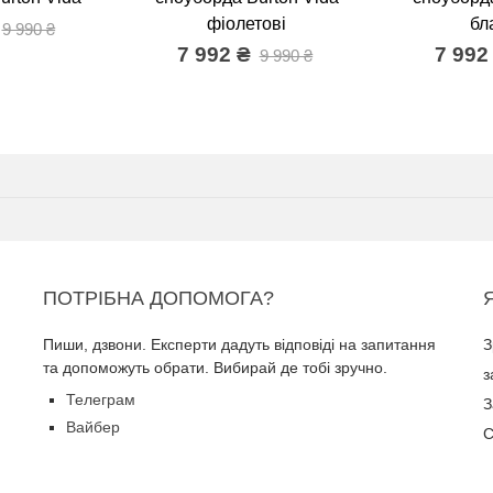
фіолетові
бл
9 990 ₴
7 992 ₴
7 992
9 990 ₴
ПОТРІБНА ДОПОМОГА?
Пиши, дзвони. Експерти дадуть відповіді на запитання
З
та допоможуть обрати. Вибирай де тобі зручно.
з
Телеграм
З
Вайбер
С