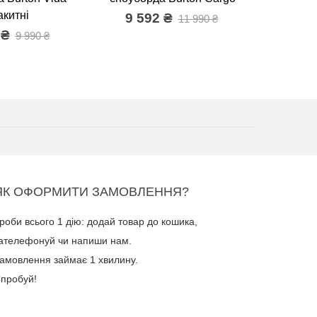
акитні
ж
9 592 ₴
11 990 ₴
 ₴
9 5
9 990 ₴
ЯК ОФОРМИТИ ЗАМОВЛЕННЯ?
роби всього 1 дію: додай товар до кошика,
ателефонуй чи напиши нам.
амовлення займає 1 хвилину.
пробуй!