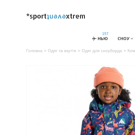
157
НЬЮ
СНОУ
Головна
>
Одяг та взуття
>
Одяг для сноуборда
>
Ком