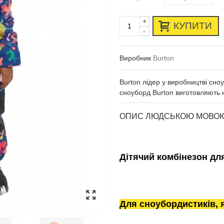
+
КУПИТИ
-
Виробник
Burton
Burton лідер у виробництві сноу
сноуборд Burton виготовляють н
ОПИС ЛЮДСЬКОЮ МОВО
Дітячий комбінезон для
Для сноубордистиків, я