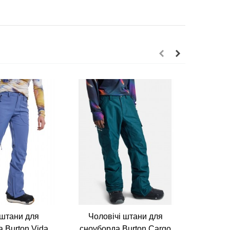
 штани для
Чоловічі штани для
Чолов
 Burton Vida
сноуборда Burton Cargo
сноубор