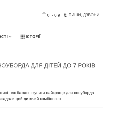
ПИШИ, ДЗВОНИ
0
-
0 ₴
ОСТІ
ІСТОРІЇ
ОУБОРДА ДЛЯ ДІТЕЙ ДО 7 РОКІВ
итині теж бажаєш купити найкраще для сноуборда.
 вигадали цей дитячий комбінезон.