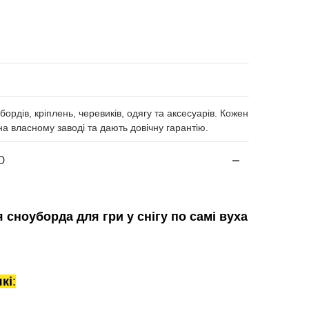
бордів, кріплень, черевиків, одягу та аксесуарів. Кожен
а власному заводі та дають довічну гарантію.
Ю
 сноуборда для гри у снігу по самі вуха
кі
: