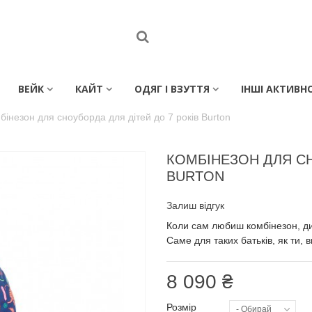
ВЕЙК
КАЙТ
ОДЯГ І ВЗУТТЯ
ІНШІ АКТИВН
бінезон для сноуборда для дітей до 7 років Burton
КОМБІНЕЗОН ДЛЯ СН
BURTON
Залиш відгук
Коли сам любиш комбінезон, д
Саме для таких батьків, як ти,
8 090 ₴
Розмір
- Обирай