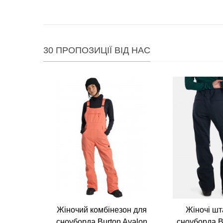
30 ПРОПОЗИЦІЇ ВІД НАС
Жіночий комбінезон для
Жіночі шт
сноуборда Burton Avalon
сноуборда B