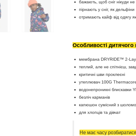
бажають, щоб сніг нікуди не 
пірнають у сніг, як дельфіни
отримають кайф від одягу як
Особливості дитячого 
мембрана DRYRIDE™ 2-Lay
теплий, але не спітнієш, зав
критичні шви проклеєні
утеплювач 100G Thermacor
водонепроникні блискавки 
безліч карманів
капюшон сумісний з шолом
для хлопців та дівчат
Не має часу розбиратис