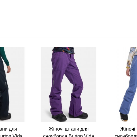
ани для
Жіночі штани для
Жіночі
urton Vida
сноуборда Burton Vida
сноуборда