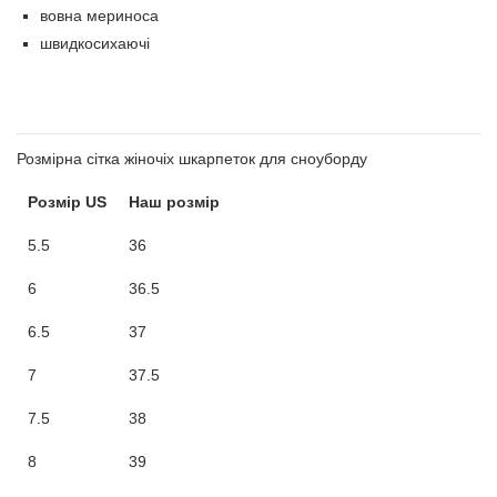
вовна мериноса
швидкосихаючі
Розмірна сітка жіночіх шкарпеток для сноуборду
Розмір US
Наш розмір
5.5
36
6
36.5
6.5
37
7
37.5
7.5
38
8
39