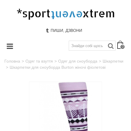
ПИШИ, ДЗВОНИ
0
Головна
>
Одяг та взуття
>
Одяг для сноуборда
>
Шкарпетки
>
Шкарпетки для сноуборда Burton жіночі фіолетові