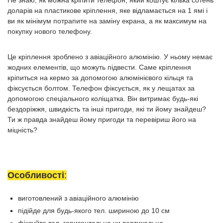
Не знаю, як можна кріпити телефон, який коштує кілька сотень
доларів на пластикове кріплення, яке відламається на 1 ямі і
ви як мінімум потрапите на заміну екрана, а як максимум на
покупку нового телефону.
Це кріплення зроблено з авіаційного алюмінію. У ньому немає
жодних елементів, що можуть підвести. Саме кріплення
кріпиться на кермо за допомогою алюмінієвого кільця та
фіксується болтом. Телефон фіксується, як у лещатах за
допомогою спеціального коліщатка. Він витримає будь-які
бездоріжжя, швидкість та інші пригоди, які ти йому знайдеш?
Ти ж правда знайдеш йому пригоди та перевіриш його на
міцність?
Особливості
:
виготовлений з авіаційного алюмінію
підійде для будь-якого тел. шириною до 10 см