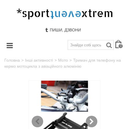
ПИШИ, ДЗВОНИ
0
Головна
>
Інші активності
>
Мото
>
Тримач для телефону на
кермо мотоцикла з авіаційного алюмінію