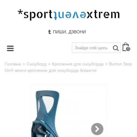
ПИШИ, ДЗВОНИ
0
Головна
>
Сноуборд
>
Кріплення для сноуборда
>
Burton Step
On® жіночі кріплення для сноуборда блакитні