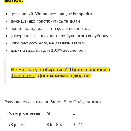
Burton
:
це як новий Айфон, все працює із коробки
дуже швидко пристібнутись та зняти
просто наступила — почула клік і поїхала
універсальні — підходять до будь-якого сноуборду
чітко фіксують ногу, не давлять взагалі
довічна гарантія для 100% впевненості
Не має часу розбиратися?
Просто напиши
в
Телеграм >
.
Допоможемо
підібрати.
Розмірна сітка кріплень Burton Step On® для жінок
Розмір кріплень
M
L
US розмір
6.5 - 8.5
9 - 11