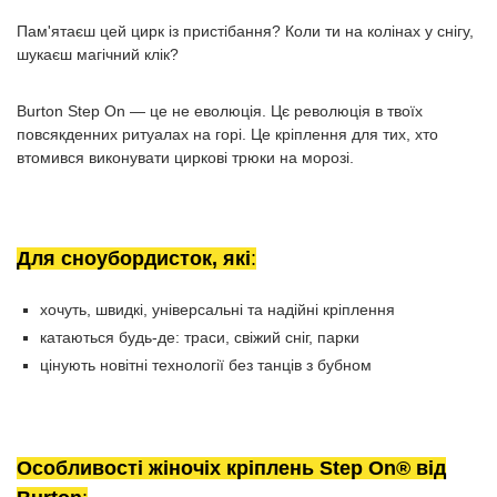
Пам'ятаєш цей цирк із пристібання? Коли ти на колінах у снігу,
шукаєш магічний клік?
Burton Step On — це не еволюція. Цє революція в твоїх
повсякденних ритуалах на горі. Це кріплення для тих, хто
втомився виконувати циркові трюки на морозі.
Для
сноубордисток, які
:
хочуть, швидкі, універсальні та надійні кріплення
катаються будь-де: траси, свіжий сніг, парки
цінують новітні технології без танців з бубном
Особливості жіночіх кріплень Step On® від