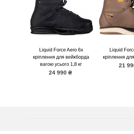
Liquid Force Aero 6x
Liquid Forc
кріплення для вейкборда
кріплення дл
вагою усього 1,8 кг
21 99
24 990 ₴