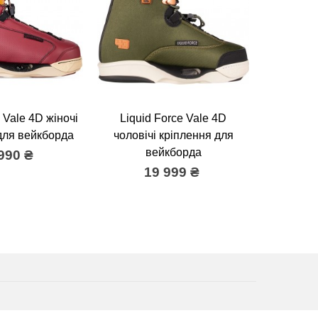
 Vale 4D жіночі
Liquid Force Vale 4D
Slingsh
для вейкборда
чоловічі кріплення для
кріплен
вейкборда
990 ₴
37 9
19 999 ₴