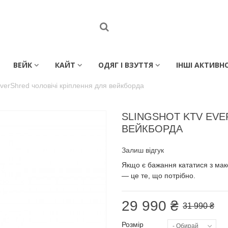
ВЕЙК
КАЙТ
ОДЯГ І ВЗУТТЯ
ІНШІ АКТИВН
EverShred чоловічі кріплення для вейкборда
SLINGSHOT KTV EVE
ВЕЙКБОРДА
Залиш відгук
Якщо є бажання кататися з мак
— це те, що потрібно.
29 990 ₴
31 990 ₴
Розмір
- Обирай