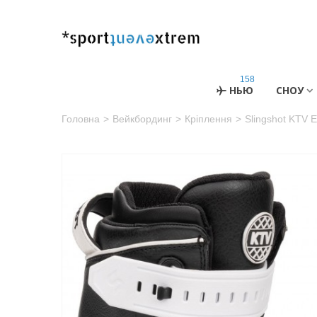
158
НЬЮ
СНОУ
Головна
>
Вейкбординг
>
Кріплення
>
Slingshot KTV 