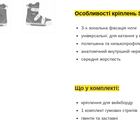
Особливості кріплень 
3-х зональна фіксація ноги
універсальні: для катання у 
полегшена та низькопрофіл
анатомічний внутрішній чере
середня жорсткість
Що у комплекті:
кріплення для вейкборду
1 комплект гумових стрепів
гвинти та заставні