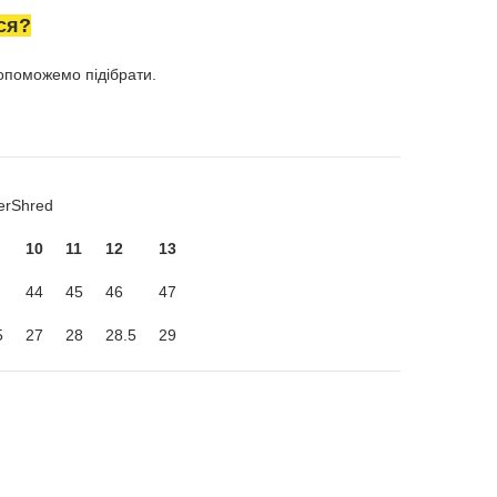
ся?
поможемо підібрати.
verShred
10
11
12
13
44
45
46
47
5
27
28
28.5
29