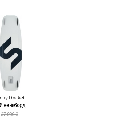
hnny Rocket
й вейкборд
37 990 ₴