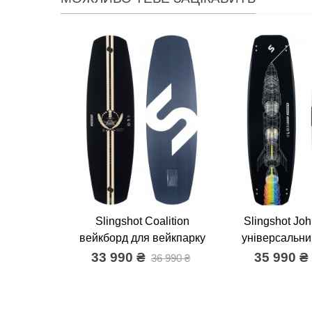
Slingshot Coalition
Slingshot Jo
вейкборд для вейкпарку
універсальни
33 990 ₴
35 990 ₴
36 990 ₴