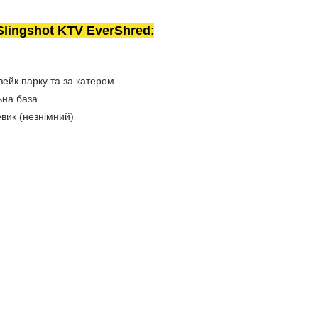
Slingshot KTV EverShred
:
вейк парку та за катером
ьна база
вик (незнімний)