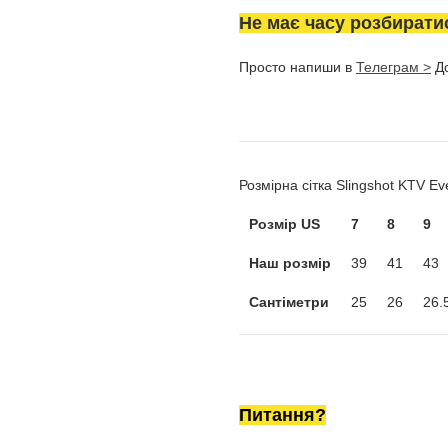
Не має часу розбирати
Просто напиши в
Телеграм >
До
Розмірна сітка Slingshot KTV E
Розмір US
7
8
9
Наш розмір
39
41
43
Сантіметри
25
26
26.
Питання?