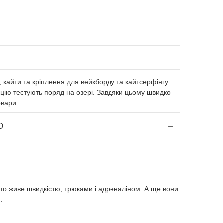
, кайти та кріплення для вейкборду та кайтсерфінгу
кцію тестують поряд на озері. Завдяки цьому швидко
овари.
Ю
 хто живе швидкістю, трюками і адреналіном. А ще вони
.