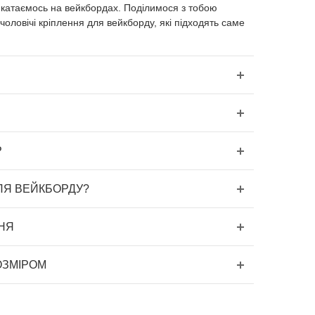
катаємось на вейкбордах. Поділимося з тобою
оловічі кріплення для вейкборду, які підходять саме
Р
ЛЯ ВЕЙКБОРДУ?
НЯ
ОЗМІРОМ