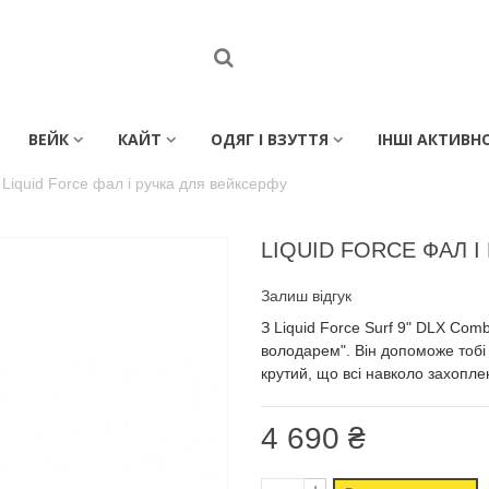
ВЕЙК
КАЙТ
ОДЯГ І ВЗУТТЯ
ІНШІ АКТИВН
Liquid Force фал і ручка для вейксерфу
LIQUID FORCE ФАЛ 
Залиш відгук
З Liquid Force Surf 9" DLX Co
володарем". Він допоможе тобі 
крутий, що всі навколо захопле
4 690 ₴