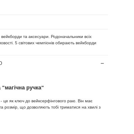
яє вейкборди та аксесуари. Родоначальники всіх
овості. 5 світових чемпіонів обирають вейкборди
Ю
 "магічна ручка"
 - це як ключ до вейксерфінгового раю. Він має
а розмір, що дозволяють тобі триматися на хвилі з