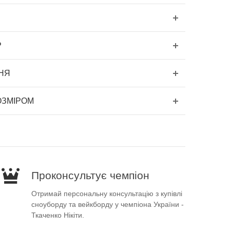
Р
НЯ
ОЗМІРОМ
Проконсультує чемпіон
Отримай персональну консультацію з купівлі
сноуборду та вейкборду у чемпіона України -
Ткаченко Нікіти.