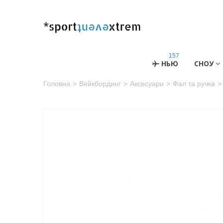
157
НЬЮ
СНОУ
Головна
>
Вейкбординг
>
Аксесуари
>
Фал та ручка
>