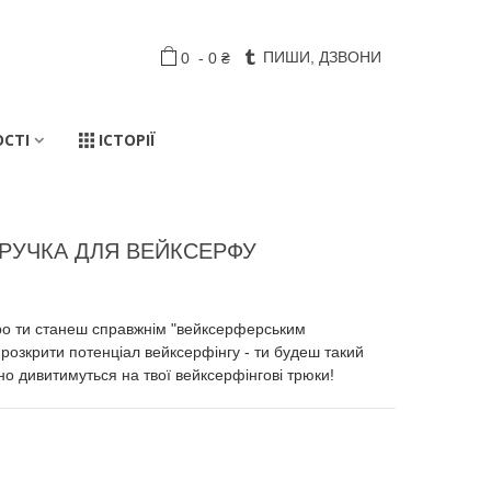
ПИШИ, ДЗВОНИ
0
-
0 ₴
ОСТІ
ІСТОРІЇ
І РУЧКА ДЛЯ ВЕЙКСЕРФУ
mbo ти станеш справжнім "вейксерферським
розкрити потенціал вейксерфінгу - ти будеш такий
но дивитимуться на твої вейксерфінгові трюки!