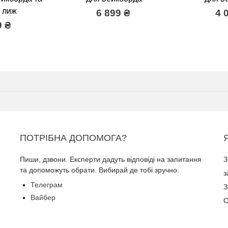
 лиж
6 899 ₴
4 
9 ₴
ПОТРІБНА ДОПОМОГА?
Пиши, дзвони. Експерти дадуть відповіді на запитання
З
та допоможуть обрати. Вибирай де тобі зручно.
з
Телеграм
З
Вайбер
С