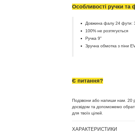
Особливості ручки та 
Довжина фалу 24 фути: 3
100% не розтягується
Ручка 9"
Зручна обмотка з піни E
Є питання?
Подзвони або напиши нам. 20 р
досвідом та допоможемо обрати
для твоїх цілей.
ХАРАКТЕРИСТИКИ