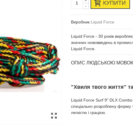
+
КУПИТИ
-
Виробник
Liquid Force
Liquid Force - 30 років виробл
значних нововведень в промисл
Liquid Force.
ОПИС ЛЮДСЬКОЮ МОВО
"Хвиля твого життя" та
Liquid Force Surf 9" DLX Combo
спеціально розроблену форму т
легкістю і грацією.