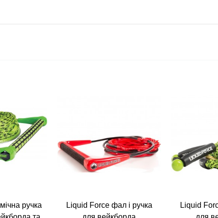
омічна ручка
Liquid Force фал і ручка
Liquid For
ейкборда та
для вейкборда
для в