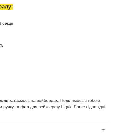
фалу:
 секції
VA
оків катаємось на вейбордах. Поділимось з тобою
 ручку та фал для вейксерфу Liquid Force відповідні