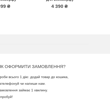
099 ₴
4 390 ₴
ЯК ОФОРМИТИ ЗАМОВЛЕННЯ?
роби всього 1 дію: додай товар до кошика,
ателефонуй чи напиши нам.
амовлення займає 1 хвилину.
пробуй!