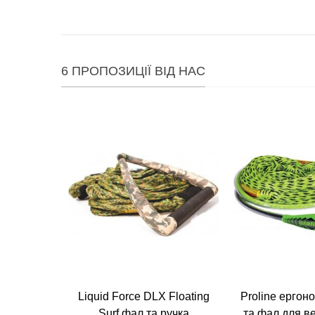
6 ПРОПОЗИЦІЇ ВІД НАС
Liquid Force DLX Floating
Proline ергон
Surf фал та ручка
та фал для в